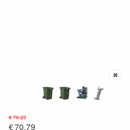
€ 76.23
€
70.79