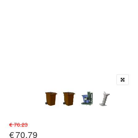
€ 76.23
€
70.79