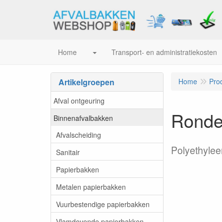
Home
Transport- en administratiekosten
Artikelgroepen
Home
Pro
Afval ontgeuring
Ronde 
Binnenafvalbakken
Afvalscheiding
Polyethylee
Sanitair
Papierbakken
Metalen papierbakken
Vuurbestendige papierbakken
Vlamdovende papierbakken