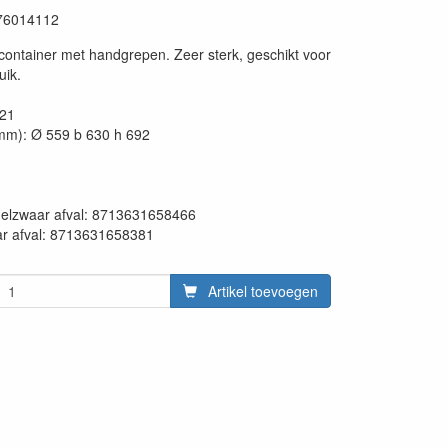
76014112
container met handgrepen. Zeer sterk, geschikt voor
uik.
121
mm): Ø 559 b 630 h 692
en:
delzwaar afval: 8713631658466
ar afval: 8713631658381
Artikel toevoegen