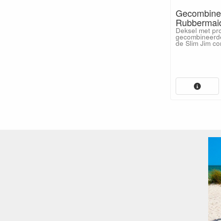
Gecombinee
Rubbermai
Deksel met pr
gecombineerde
de Slim Jim co