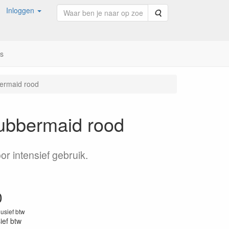
Inloggen
Zoeken
ns
bermaid rood
Rubbermaid rood
r intensief gebruik.
0
lusief btw
sief btw