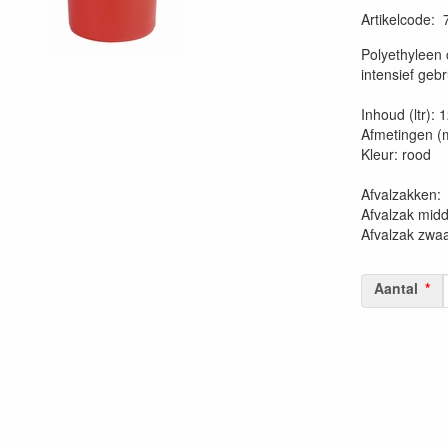
Artikelcode
:
20230515
Polyethyleen 
intensief gebr
Inhoud (ltr): 
Afmetingen (
Kleur: rood
Afvalzakk
Afvalzak mid
Afvalzak zwa
Aantal