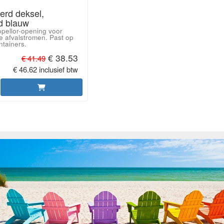
rd deksel,
d blauw
opellor-opening voor
 afvalstromen. Past op
ntainers.
€ 38.53
€ 41.49
€ 46.62 inclusief btw