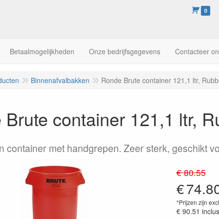
0
Betaalmogelijkheden
Onze bedrijfsgegevens
Contacteer o
ducten
Binnenafvalbakken
Ronde Brute container 121,1 ltr, Rub
Brute container 121,1 ltr, 
n container met handgrepen. Zeer sterk, geschikt voo
€ 80.55
€
74.8
*Prijzen zijn exc
€ 90.51
inclu