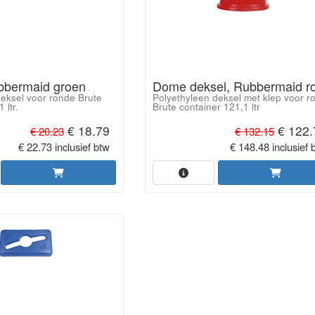
bbermaid groen
Dome deksel, Rubbermaid r
deksel voor ronde Brute
Polyethyleen deksel met klep voor r
 ltr.
Brute container 121,1 ltr
€ 18.79
€ 122.
€ 20.23
€ 132.15
€ 22.73 inclusief btw
€ 148.48 inclusief 