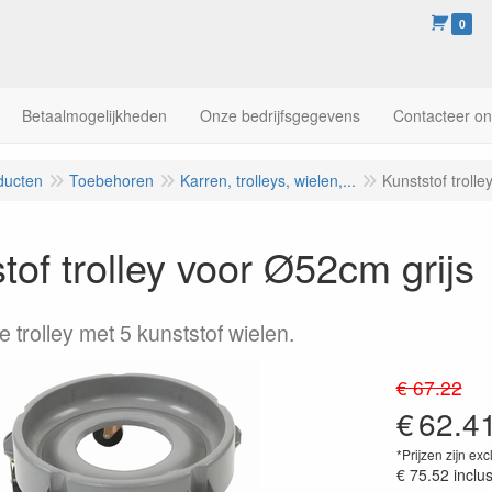
0
Betaalmogelijkheden
Onze bedrijfsgegevens
Contacteer o
ducten
Toebehoren
Karren, trolleys, wielen,...
Kunststof troll
tof trolley voor Ø52cm grijs
e trolley met 5 kunststof wielen.
€ 67.22
€
62.4
*Prijzen zijn exc
€ 75.52
inclu