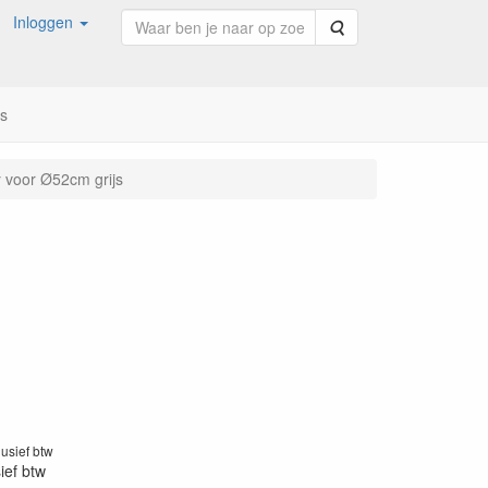
Inloggen
Zoeken
ns
ey voor Ø52cm grijs
1
lusief btw
sief btw