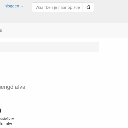
Inloggen
Zoeken
ns
engd afval
9
lusief btw
sief btw