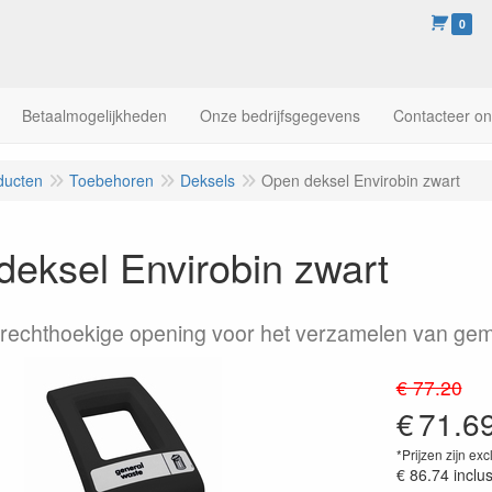
0
Betaalmogelijkheden
Onze bedrijfsgegevens
Contacteer o
ducten
Toebehoren
Deksels
Open deksel Envirobin zwart
eksel Envirobin zwart
rechthoekige opening voor het verzamelen van gem
€ 77.20
€
71.6
*Prijzen zijn exc
€ 86.74
inclu