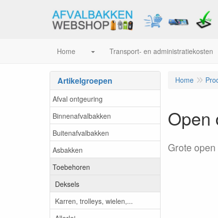
Home
Transport- en administratiekosten
Artikelgroepen
Home
Pro
Afval ontgeuring
Open d
Binnenafvalbakken
Buitenafvalbakken
Grote open 
Asbakken
Toebehoren
Deksels
Karren, trolleys, wielen,...
Allerlei