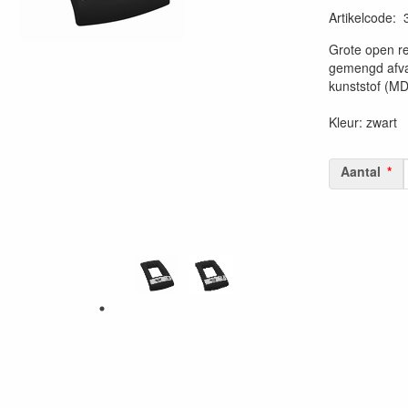
Artikelcode
:
20230515
Grote open r
gemengd afva
kunststof (MD
Kleur: zwart
Aantal