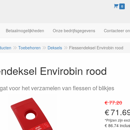
0
Betaalmogelijkheden
Onze bedrijfsgegevens
Contacteer o
ducten
Toebehoren
Deksels
Flessendeksel Envirobin rood
ndeksel Envirobin rood
gat voor het verzamelen van flessen of blikjes
€ 77.20
€
71.6
*Prijzen zijn exc
€ 86.74
inclu