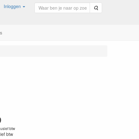
Inloggen
Zoeken
ns
9
lusief btw
sief btw