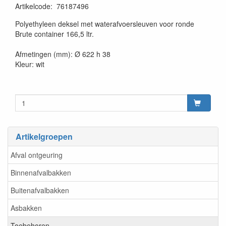
Artikelcode
:
76187496
20230515
Polyethyleen deksel met waterafvoersleuven voor ronde
Brute container 166,5 ltr.
Afmetingen (mm): Ø 622 h 38
Kleur: wit
Artikelgroepen
Afval ontgeuring
Binnenafvalbakken
Buitenafvalbakken
Asbakken
Toebehoren