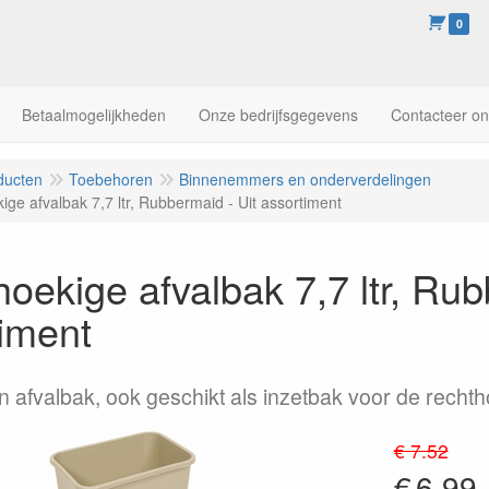
0
Betaalmogelijkheden
Onze bedrijfsgegevens
Contacteer o
ducten
Toebehoren
Binnenemmers en onderverdelingen
ge afvalbak 7,7 ltr, Rubbermaid - Uit assortiment
oekige afvalbak 7,7 ltr, Rub
iment
 afvalbak, ook geschikt als inzetbak voor de rechtho
€ 7.52
€
6.99