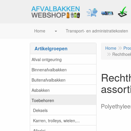
Home
Transport- en administratiekosten
Artikelgroepen
Home
Pro
Rechthoeki
Afval ontgeuring
Binnenafvalbakken
Rechth
Buitenafvalbakken
assort
Asbakken
Toebehoren
Polyethyleen
Deksels
Karren, trolleys, wielen,...
Allerlei