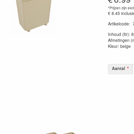
*Prijzen zijn exc
€ 8.45
inclusi
Artikelcode
:
20230515
Inhoud (ltr): 8
Afmetingen (
Kleur: beige
Aantal