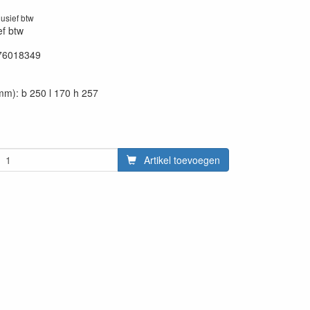
lusief btw
ef btw
76018349
mm): b 250 l 170 h 257
Artikel toevoegen