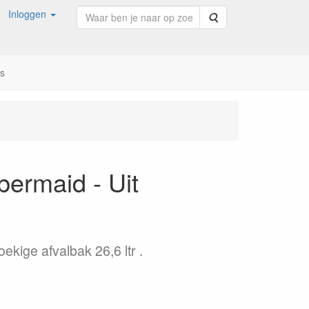
Inloggen
Zoeken
ns
bermaid - Uit
ekige afvalbak 26,6 ltr .