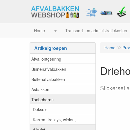
Home
Transport- en administratiekosten
Artikelgroepen
Home
Pro
Afval ontgeuring
Drieho
Binnenafvalbakken
Buitenafvalbakken
Stickerset 
Asbakken
Toebehoren
Deksels
Karren, trolleys, wielen,...
Allerlei