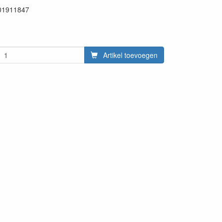
01911847
47
Artikel toevoegen