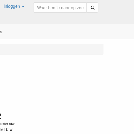
Inloggen
Zoeken
ns
2
lusief btw
sief btw