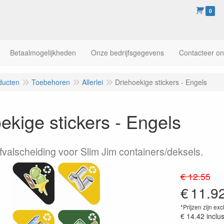
0
Betaalmogelijkheden
Onze bedrijfsgegevens
Contacteer o
ducten
Toebehoren
Allerlei
Driehoekige stickers - Engels
ekige stickers - Engels
afvalscheiding voor Slim Jim containers/deksels.
€ 12.55
€
11.9
*Prijzen zijn exc
€ 14.42
inclu