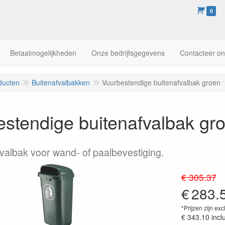
0
Betaalmogelijkheden
Onze bedrijfsgegevens
Contacteer o
ducten
Buitenafvalbakken
Vuurbestendige buitenafvalbak groen
stendige buitenafvalbak gr
fvalbak voor wand- of paalbevestiging.
€ 305.37
€
283.
*Prijzen zijn exc
€ 343.10
incl