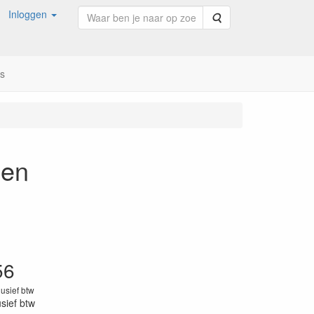
Inloggen
Zoeken
ns
oen
56
lusief btw
usief btw