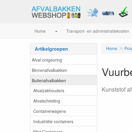
Home
Transport- en administratiekosten
Artikelgroepen
Home
Pro
Afval ontgeuring
Vuurbe
Binnenafvalbakken
Buitenafvalbakken
Kunststof a
Afvalzakhouders
Afvalscheiding
Containerwagens
Industriële containers
Mini Containers