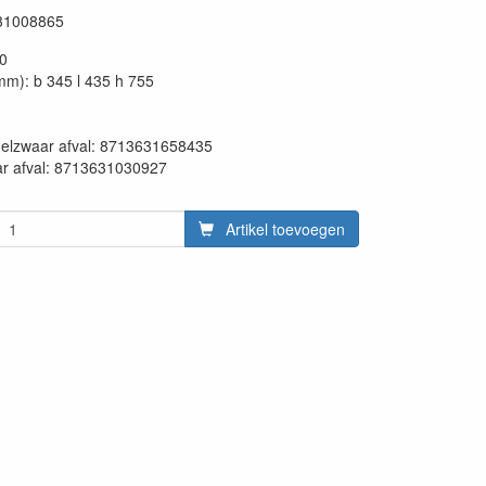
31008865
50
mm): b 345 l 435 h 755
en:
delzwaar afval: 8713631658435
ar afval: 8713631030927
Artikel toevoegen