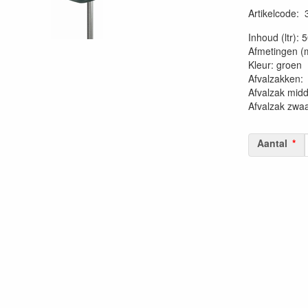
Artikelcode
:
20230515
Inhoud (ltr): 
Afmetingen (
Kleur: groen
Afvalzakk
Afvalzak mid
Afvalzak zwa
Aantal