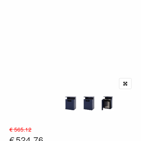
€ 565.12
€
524.76