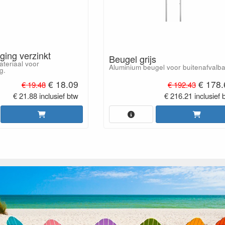
ging verzinkt
Beugel grijs
teriaal voor
Aluminium beugel voor buitenafvalb
g.
€ 18.09
€ 178.
€ 19.48
€ 192.43
€ 21.88 inclusief btw
€ 216.21 inclusief 