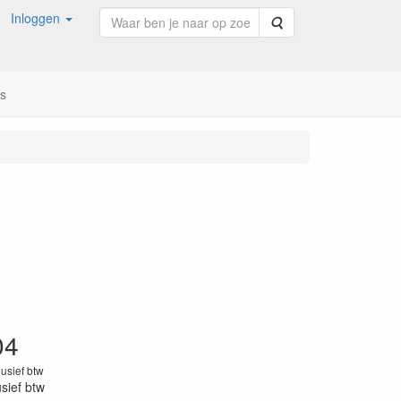
Inloggen
Zoeken
ns
04
lusief btw
usief btw