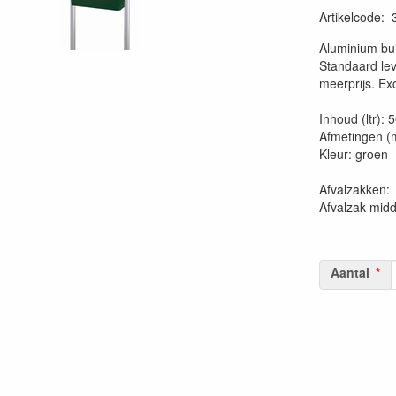
Artikelcode
:
20230515
Aluminium bu
Standaard lev
meerprijs. Ex
Inhoud (ltr): 
Afmetingen (
Kleur: groen
Afvalzakk
Afvalzak mid
Aantal