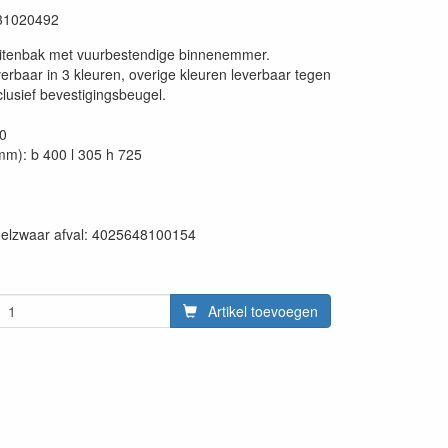
31020492
itenbak met vuurbestendige binnenemmer.
erbaar in 3 kleuren, overige kleuren leverbaar tegen
clusief bevestigingsbeugel.
50
mm): b 400 l 305 h 725
en:
delzwaar afval: 4025648100154
Artikel toevoegen