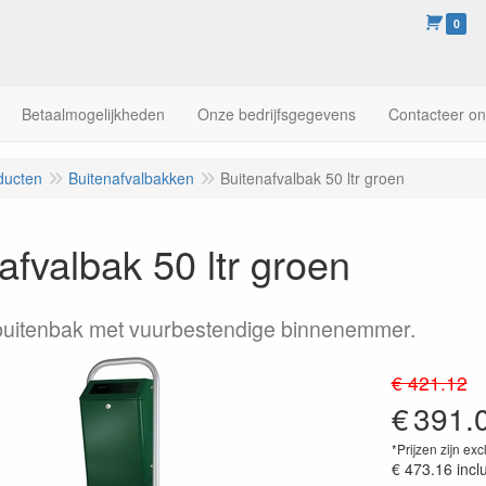
0
Betaalmogelijkheden
Onze bedrijfsgegevens
Contacteer o
ducten
Buitenafvalbakken
Buitenafvalbak 50 ltr groen
afvalbak 50 ltr groen
buitenbak met vuurbestendige binnenemmer.
€ 421.12
€
391.
*Prijzen zijn exc
€ 473.16
incl