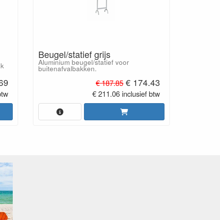
Beugel/statief grijs
Aluminium beugel/statief voor
ak
buitenafvalbakken.
69
€ 174.43
€ 187.85
btw
€ 211.06 inclusief btw