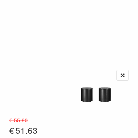
€ 55.60
€
51.63