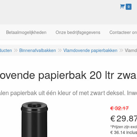
0
Betaalmogelijkheden
Onze bedrijfsgegevens
Contacteer o
ducten
Binnenafvalbakken
Vlamdovende papierbakken
Vlamd
vende papierbak 20 ltr zwa
en papierbak uit één kleur of met zwart deksel. In
€ 32.17
€
29.8
*Prijzen zijn exc
€ 36.14
inclu