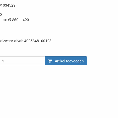
31034529
20
mm): Ø 260 h 420
en:
delzwaar afval: 4025648100123
Artikel toevoegen