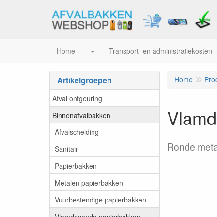
Home
Transport- en administratiekosten
Artikelgroepen
Home
Pro
Afval ontgeuring
Vlamdo
Binnenafvalbakken
Afvalscheiding
Ronde metal
Sanitair
Papierbakken
Metalen papierbakken
Vuurbestendige papierbakken
Vlamdovende papierbakken