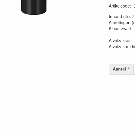
Artikelcode
:
20230515
Inhoud (ltr): 
Afmetingen (
Kleur: zwart
Afvalzakk
Afvalzak mid
Aantal