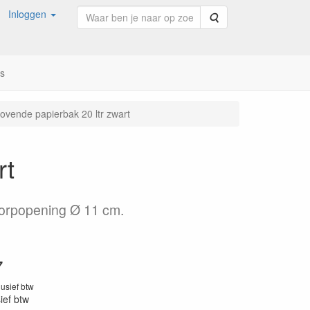
Inloggen
Zoeken
ns
ovende papierbak 20 ltr zwart
rt
worpopening Ø 11 cm.
7
lusief btw
sief btw