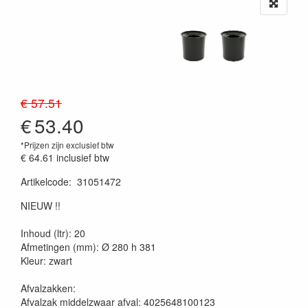
€ 57.51
€
53.40
*Prijzen zijn exclusief btw
€ 64.61
inclusief btw
Artikelcode
:
31051472
20230515
NIEUW !!
Inhoud (ltr): 20
Afmetingen (mm): Ø 280 h 381
Kleur: zwart
Afvalzakken:
Afvalzak middelzwaar afval: 4025648100123