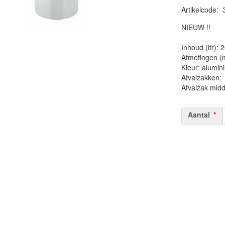
Artikelcode
:
20230515
NIEUW !!
Inhoud (ltr): 
Afmetingen (
Kleur: alumin
Afvalzakk
Afvalzak mid
Aantal