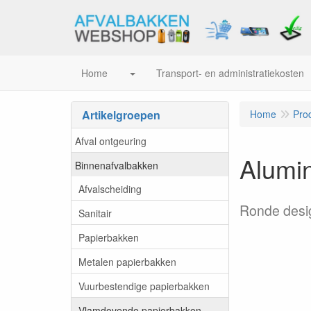
Home
Transport- en administratiekosten
Artikelgroepen
Home
Pro
Afval ontgeuring
Alumin
Binnenafvalbakken
Afvalscheiding
Ronde desig
Sanitair
Papierbakken
Metalen papierbakken
Vuurbestendige papierbakken
Vlamdovende papierbakken