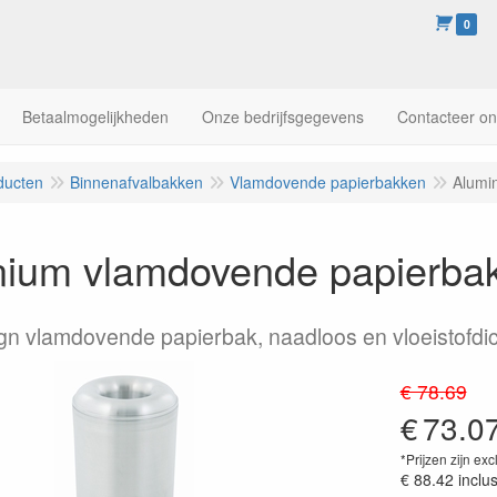
0
Betaalmogelijkheden
Onze bedrijfsgegevens
Contacteer o
ducten
Binnenafvalbakken
Vlamdovende papierbakken
Alumi
ium vlamdovende papierbak 
n vlamdovende papierbak, naadloos en vloeistofdic
€ 78.69
€
73.0
*Prijzen zijn exc
€ 88.42
inclu