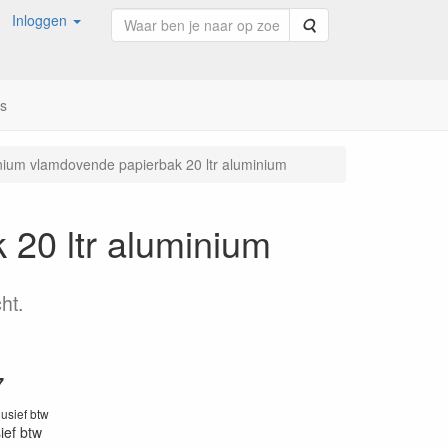
Inloggen
Zoeken
ns
nium vlamdovende papierbak 20 ltr aluminium
20 ltr aluminium
ht.
7
lusief btw
sief btw