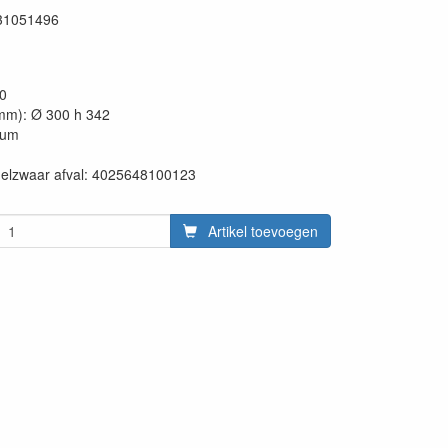
31051496
20
mm): Ø 300 h 342
ium
en:
delzwaar afval: 4025648100123
Artikel toevoegen