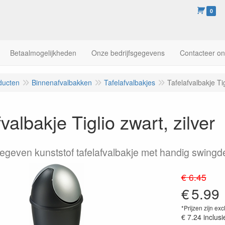
0
Betaalmogelijkheden
Onze bedrijfsgegevens
Contacteer o
ducten
Binnenafvalbakken
Tafelafvalbakjes
Tafelafvalbakje Tig
fvalbakje Tiglio zwart, zilver
geven kunststof tafelafvalbakje met handig swingd
€ 6.45
€
5.99
*Prijzen zijn exc
€ 7.24
inclusi