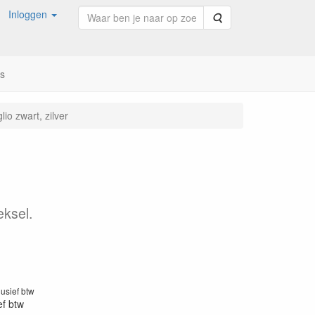
Inloggen
Zoeken
ns
lio zwart, zilver
eksel.
lusief btw
ef btw