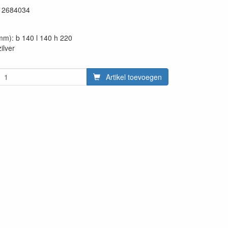
12684034
mm): b 140 l 140 h 220
ilver
Artikel toevoegen