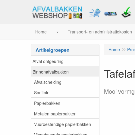
Home
Transport- en administratiekosten
Artikelgroepen
Home
Pro
Afval ontgeuring
Tafela
Binnenafvalbakken
Afvalscheiding
Mooi vormge
Sanitair
Papierbakken
Metalen papierbakken
Vuurbestendige papierbakken
Vlamdovende papierbakken