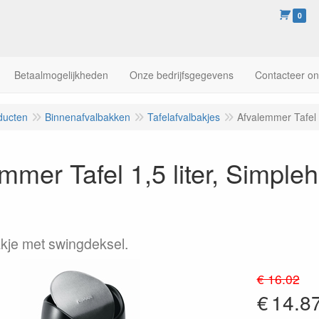
0
Betaalmogelijkheden
Onze bedrijfsgegevens
Contacteer o
ducten
Binnenafvalbakken
Tafelafvalbakjes
Afvalemmer Tafel 
mmer Tafel 1,5 liter, Simp
akje met swingdeksel.
€ 16.02
€
14.8