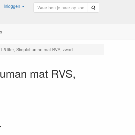
Inloggen
Zoeken
ns
1,5 liter, Simplehuman mat RVS, zwart
lehuman mat RVS,
7