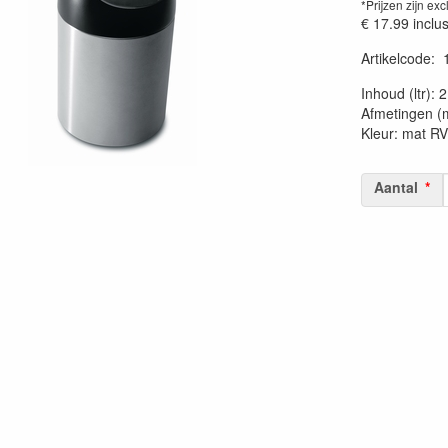
*Prijzen zijn exc
€ 17.99
inclu
Artikelcode
:
20230515
Inhoud (ltr): 2
Afmetingen (
Kleur: mat RV
Aantal