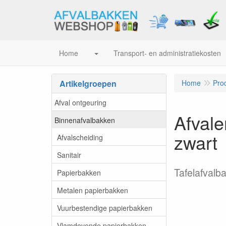
Home
Transport- en administratiekosten
Artikelgroepen
Home
Pro
Afval ontgeuring
Afvale
Binnenafvalbakken
zwart
Afvalscheiding
Sanitair
Tafelafvalb
Papierbakken
Metalen papierbakken
Vuurbestendige papierbakken
Vlamdovende papierbakken