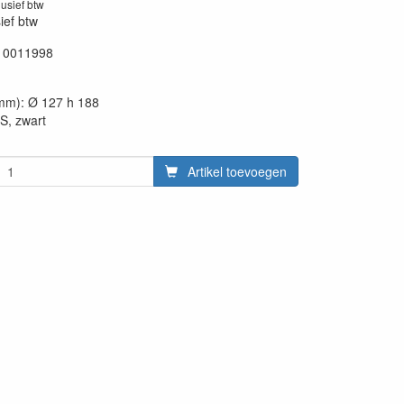
lusief btw
sief btw
10011998
mm): Ø 127 h 188
S, zwart
Artikel toevoegen