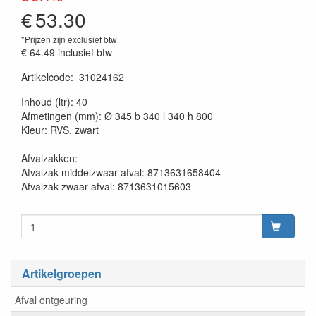
€
53.30
*Prijzen zijn exclusief btw
€ 64.49
inclusief btw
Artikelcode
:
31024162
20230515
Inhoud (ltr): 40
Afmetingen (mm): Ø 345 b 340 l 340 h 800
Kleur: RVS, zwart
Afvalzakken:
Afvalzak middelzwaar afval: 8713631658404
Afvalzak zwaar afval: 8713631015603
Artikelgroepen
Afval ontgeuring