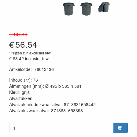
€ 60.89
€
56.54
*Prijzen zijn exclusief btw
€ 68.42
inclusief btw
Artikelcode
:
76013436
20230515
Inhoud (ltr): 76
Afmetingen (mm): Ø 495 b 565 h 581
Kleur: grijs
Afvalzakken:
Afvalzak middelzwaar afval: 8713631658442
Afvalzak zwaar afval: 8713631658398