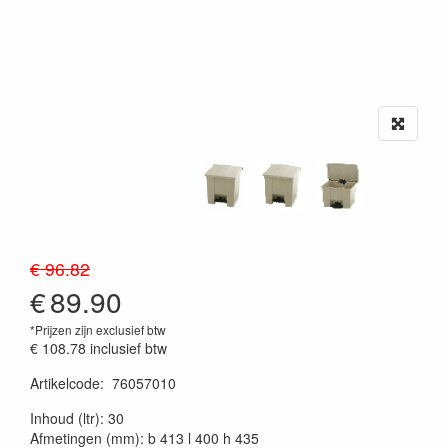
€ 96.82
€
89.90
*Prijzen zijn exclusief btw
€ 108.78
inclusief btw
Artikelcode
:
76057010
20230515
Inhoud (ltr): 30
Afmetingen (mm): b 413 l 400 h 435