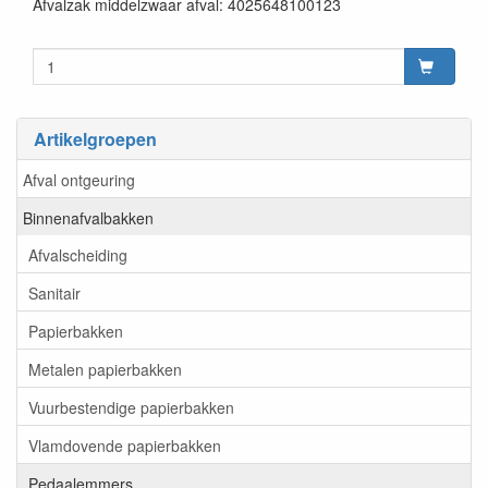
Afvalzak middelzwaar afval: 4025648100123
Artikelgroepen
Afval ontgeuring
Binnenafvalbakken
Afvalscheiding
Sanitair
Papierbakken
Metalen papierbakken
Vuurbestendige papierbakken
Vlamdovende papierbakken
Pedaalemmers