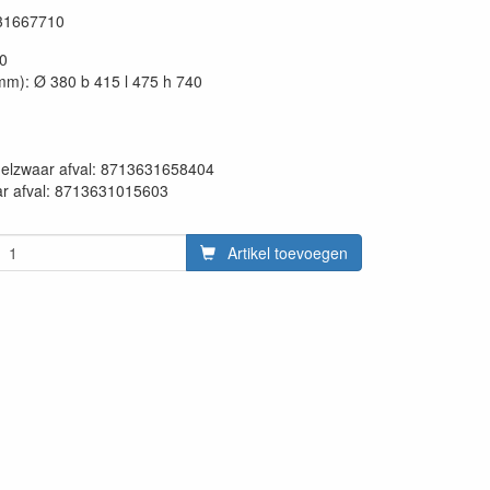
31667710
40
mm): Ø 380 b 415 l 475 h 740
en:
delzwaar afval: 8713631658404
ar afval: 8713631015603
Artikel toevoegen