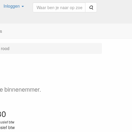
Inloggen
Zoeken
ns
O rood
kte binnenemmer.
80
lusief btw
usief btw