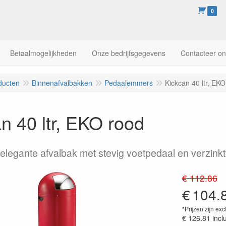
0
Betaalmogelijkheden
Onze bedrijfsgegevens
Contacteer o
ducten
Binnenafvalbakken
Pedaalemmers
Kickcan 40 ltr, EK
n 40 ltr, EKO rood
en elegante afvalbak met stevig voetpedaal en verzin
€ 112.86
€
104.
*Prijzen zijn exc
€ 126.81
incl