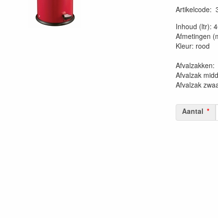
Artikelcode
:
20230515
Inhoud (ltr): 
Afmetingen (
Kleur: rood
Afvalzakk
Afvalzak mid
Afvalzak zwa
Aantal