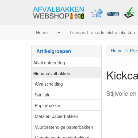
Home
Transport- en administratiekosten
Artikelgroepen
Home
Pro
Afval ontgeuring
Kickca
Binnenafvalbakken
Afvalscheiding
Stijlvolle 
Sanitair
Papierbakken
Metalen papierbakken
Vuurbestendige papierbakken
Vlamdovende papierbakken