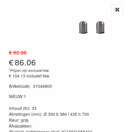
€ 92.68
€
86.06
*Prijzen zijn exclusief btw
€ 104.13
inclusief btw
Artikelcode
:
31046805
20230515
NIEUW !!
Inhoud (ltr): 33
Afmetingen (mm): Ø 350 b 380 l 435 h 700
Kleur: grijs
Afvalzakken:
Afvalzak middelzwaar afval: 8713631658404