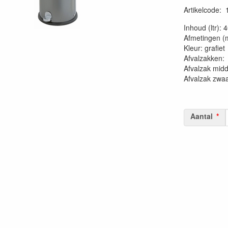
Artikelcode
:
20230515
Inhoud (ltr): 
Afmetingen (
Kleur: grafiet
Afvalzakk
Afvalzak mid
Afvalzak zwa
Aantal