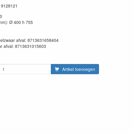
19128121
40
mm): Ø 400 h 755
en:
delzwaar afval: 8713631658404
ar afval: 8713631015603
Artikel toevoegen