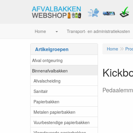
Home
Transport- en administratiekosten
Artikelgroepen
Home
Pro
Afval ontgeuring
Kickbo
Binnenafvalbakken
Afvalscheiding
Pedaalemme
Sanitair
Papierbakken
Metalen papierbakken
Vuurbestendige papierbakken
Vlamdovende papierbakken