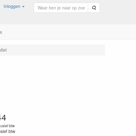
Inloggen
Zoeken
ns
fiet
44
lusief btw
usief btw