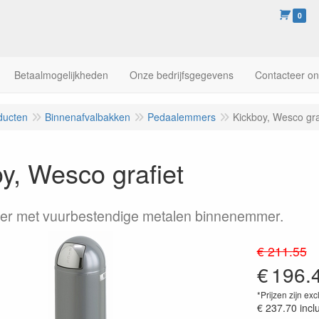
0
Betaalmogelijkheden
Onze bedrijfsgegevens
Contacteer o
ducten
Binnenafvalbakken
Pedaalemmers
Kickboy, Wesco gra
y, Wesco grafiet
r met vuurbestendige metalen binnenemmer.
€ 211.55
€
196.
*Prijzen zijn exc
€ 237.70
incl