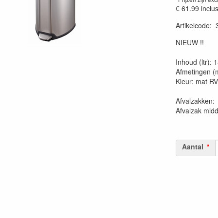
€ 61.99
inclu
Artikelcode
:
20230515
NIEUW !!
Inhoud (ltr): 
Afmetingen (
Kleur: mat R
Afvalzakk
Afvalzak mid
Aantal