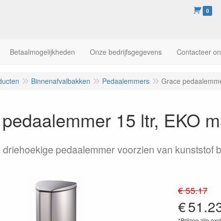
0
Betaalmogelijkheden
Onze bedrijfsgegevens
Contacteer o
ducten
Binnenafvalbakken
Pedaalemmers
Grace pedaalemmer
 pedaalemmer 15 ltr, EKO 
 driehoekige pedaalemmer voorzien van kunststof
€ 55.17
€
51.2
*Prijzen zijn exc