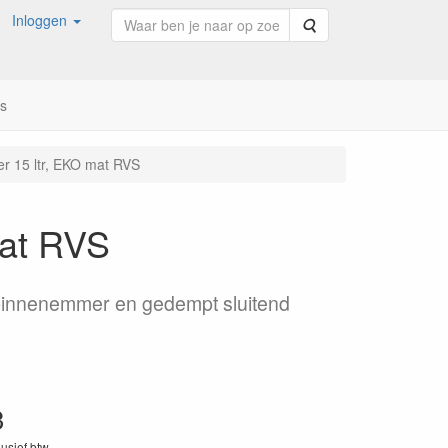
Inloggen
Zoeken
ns
 15 ltr, EKO mat RVS
mat RVS
 binnenemmer en gedempt sluitend
3
lusief btw