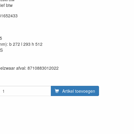
sief btw
31652433
15
mm): b 272 l 293 h 512
VS
en:
delzwaar afval: 8710883012022
Artikel toevoegen