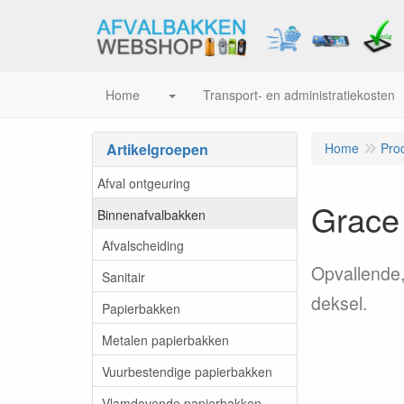
Home
Transport- en administratiekosten
Artikelgroepen
Home
Pro
Afval ontgeuring
Grace
Binnenafvalbakken
Afvalscheiding
Opvallende,
Sanitair
deksel.
Papierbakken
Metalen papierbakken
Vuurbestendige papierbakken
Vlamdovende papierbakken