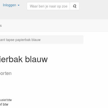
Inloggen
Zoeken
ns
kant tapse papierbak blauw
pierbak blauw
oorten
lusief btw
ef btw