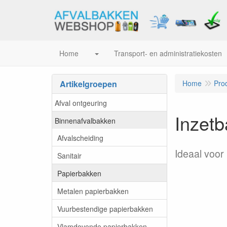
Home
Transport- en administratiekosten
Artikelgroepen
Home
Pro
Afval ontgeuring
Inzetb
Binnenafvalbakken
Afvalscheiding
Ideaal voor
Sanitair
Papierbakken
Metalen papierbakken
Vuurbestendige papierbakken
Vlamdovende papierbakken