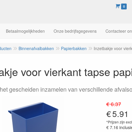
0
Betaalmogelijkheden
Onze bedrijfsgegevens
Contacteer o
ducten
Binnenafvalbakken
Papierbakken
Inzetbakje voor vier
akje voor vierkant tapse pa
 het gescheiden inzamelen van verschillende afvals
€ 6.37
€
5.91
*Prijzen zijn exc
€ 7.16
inclusi