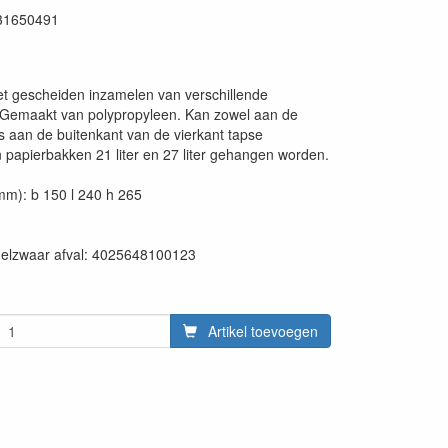
31650491
et gescheiden inzamelen van verschillende
. Gemaakt van polypropyleen. Kan zowel aan de
s aan de buitenkant van de vierkant tapse
 papierbakken 21 liter en 27 liter gehangen worden.
mm): b 150 l 240 h 265
en:
delzwaar afval: 4025648100123
Artikel toevoegen