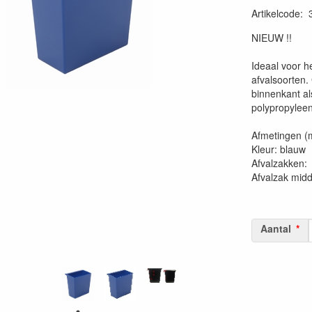
Artikelcode
:
20230515
NIEUW !!
Ideaal voor h
afvalsoorten
binnenkant al
polypropyleen
Afmetingen (
Kleur: blauw
Afvalzakk
Afvalzak mid
Aantal