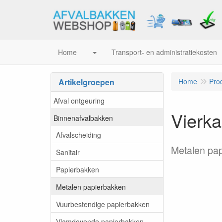
Home
Transport- en administratiekosten
Artikelgroepen
Home
Pro
Afval ontgeuring
Vierka
Binnenafvalbakken
Afvalscheiding
Metalen pap
Sanitair
Papierbakken
Metalen papierbakken
Vuurbestendige papierbakken
Vlamdovende papierbakken