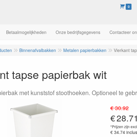
0
Betaalmogelijkheden
Onze bedrijfsgegevens
Contacteer o
ducten
Binnenafvalbakken
Metalen papierbakken
Vierkant ta
nt tapse papierbak wit
ierbak met kunststof stoothoeken. Optioneel te gebr
€ 30.92
€
28.7
*Prijzen zijn exc
€ 34.74
inclu