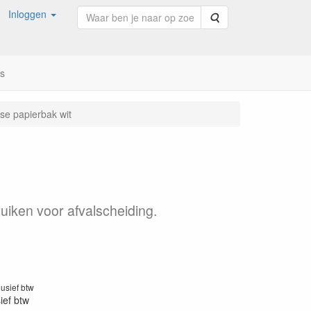
Inloggen
Zoeken
ns
pse papierbak wit
uiken voor afvalscheiding.
1
lusief btw
sief btw