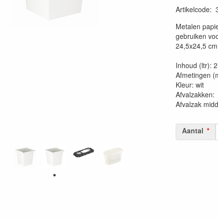
Artikelcode
:
20230515
Metalen papie
gebruiken voo
24,5x24,5 cm
Inhoud (ltr): 
Afmetingen (
Kleur: wit
Afvalzakk
Afvalzak mid
Aantal