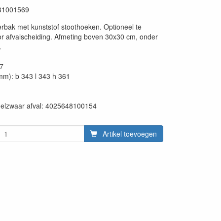
31001569
rbak met kunststof stoothoeken. Optioneel te
r afvalscheiding. Afmeting boven 30x30 cm, onder
.
27
mm): b 343 l 343 h 361
en:
delzwaar afval: 4025648100154
Artikel toevoegen