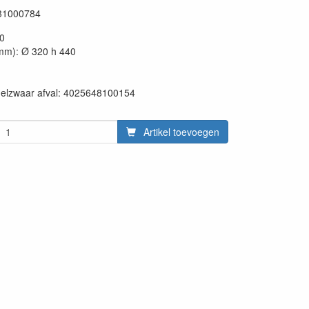
31000784
30
mm): Ø 320 h 440
en:
delzwaar afval: 4025648100154
Artikel toevoegen