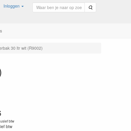
Inloggen
Zoeken
ns
rbak 30 ltr wit (R9002)
)
6
lusief btw
sief btw