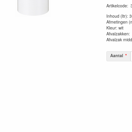
Artikelcode
:
20230515
Inhoud (ltr): 
Afmetingen (
Kleur: wit
Afvalzakk
Afvalzak mid
Aantal