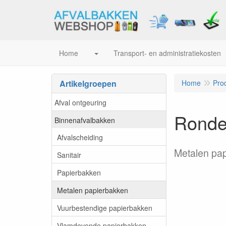
Home
Transport- en administratiekosten
Artikelgroepen
Home
Pro
Afval ontgeuring
Ronde 
Binnenafvalbakken
Afvalscheiding
Metalen pap
Sanitair
Papierbakken
Metalen papierbakken
Vuurbestendige papierbakken
Vlamdovende papierbakken