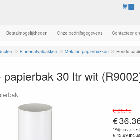
0
Betaalmogelijkheden
Onze bedrijfsgegevens
Contacteer o
ducten
Binnenafvalbakken
Metalen papierbakken
Ronde papie
papierbak 30 ltr wit (R9002
ierbak.
€ 39.15
€
36.3
*Prijzen zijn exc
€ 43.99
inclu