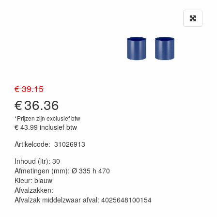
€ 39.15
€
36.36
*Prijzen zijn exclusief btw
€ 43.99
inclusief btw
Artikelcode
:
31026913
20230515
Inhoud (ltr): 30
Afmetingen (mm): Ø 335 h 470
Kleur: blauw
Afvalzakken:
Afvalzak middelzwaar afval: 4025648100154