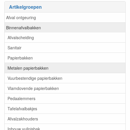
Artikelgroepen
Afval ontgeuring
Binnenafvalbakken
Afvalscheiding
Sanitair
Papierbakken
Metalen papierbakken
Vuurbestendige papierbakken
Vlamdovende papierbakken
Pedaalemmers
Tafelafvalbakjes
Afvalzakhouders
Inbouw vuilnisbak