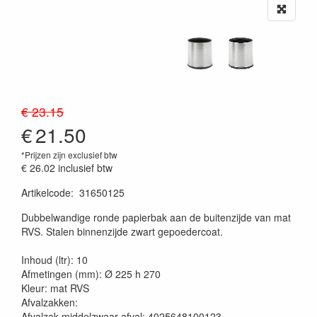
€ 23.15
€
21.50
*Prijzen zijn exclusief btw
€ 26.02
inclusief btw
Artikelcode
:
31650125
20230515
Dubbelwandige ronde papierbak aan de buitenzijde van mat
RVS. Stalen binnenzijde zwart gepoedercoat.
Inhoud (ltr): 10
Afmetingen (mm): Ø 225 h 270
Kleur: mat RVS
Afvalzakken:
Afvalzak middelzwaar afval: 4025648100123