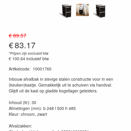
€ 89.57
€
83.17
*Prijzen zijn exclusief btw
€ 100.64
inclusief btw
Artikelcode
:
10001760
20230515
Inbouw afvalbak in stevige stalen constructie voor in een
(keuken)kastje. Gemakkelijk uit te schuiven via handvat.
Glijdt uit de kast op gladde kogellager geleiders.
Inhoud (ltr): 30
Afmetingen (mm): b 248 l 500 h 485
Kleur: chroom, zwart
Afvalzakken: