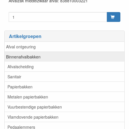
Afvalzak middelzwaar afval: 838810003221
Artikelgroepen
Afval ontgeuring
Binnenafvalbakken
Afvalscheiding
Sanitair
Papierbakken
Metalen papierbakken
Vuurbestendige papierbakken
Vlamdovende papierbakken
Pedaalemmers