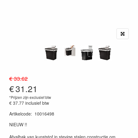
€ 33.62
€
31.21
*Prijzen zijn exclusief btw
€ 37.77
inclusief btw
Artikelcode
:
10016498
20230515
NIEUW !!
Afvalbak van kunststof in stevige stalen constructie om