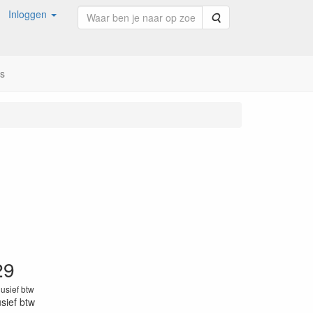
Inloggen
Zoeken
ns
29
lusief btw
usief btw