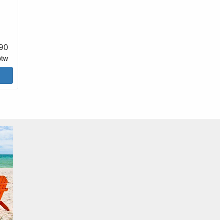
m
90
btw