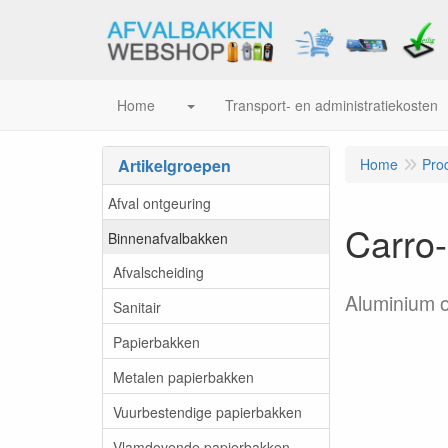
Home
Transport- en administratiekosten
Artikelgroepen
Home
Pro
Afval ontgeuring
Carro-
Binnenafvalbakken
Afvalscheiding
Aluminium o
Sanitair
Papierbakken
Metalen papierbakken
Vuurbestendige papierbakken
Vlamdovende papierbakken