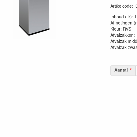
Artikelcode
:
20230515
Inhoud (ltr): 
Afmetingen (
Kleur: RVS
Afvalzakk
Afvalzak mid
Afvalzak zwa
Aantal