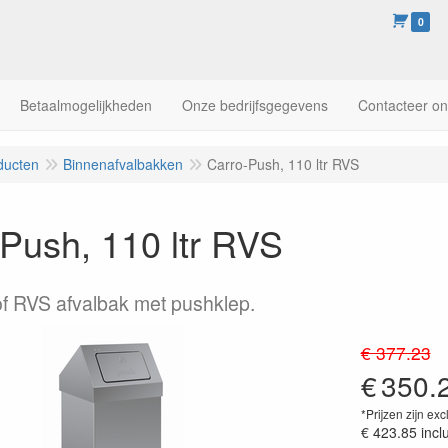
0
Betaalmogelijkheden
Onze bedrijfsgegevens
Contacteer o
ducten
Binnenafvalbakken
Carro-Push, 110 ltr RVS
Push, 110 ltr RVS
f RVS afvalbak met pushklep.
€ 377.23
€
350.
*Prijzen zijn exc
€ 423.85
incl