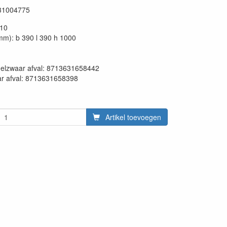
31004775
110
mm): b 390 l 390 h 1000
en:
delzwaar afval: 8713631658442
ar afval: 8713631658398
Artikel toevoegen