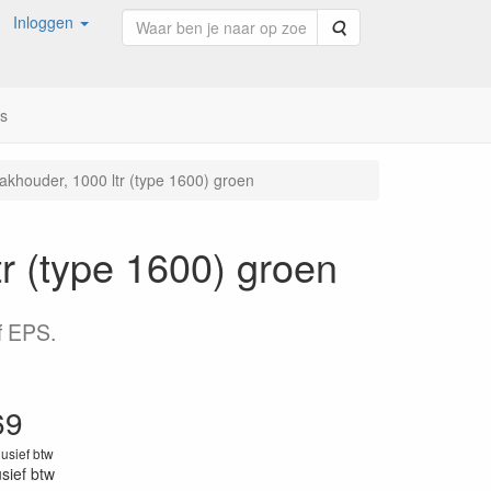
Inloggen
Zoeken
ns
khouder, 1000 ltr (type 1600) groen
r (type 1600) groen
f EPS.
69
lusief btw
usief btw