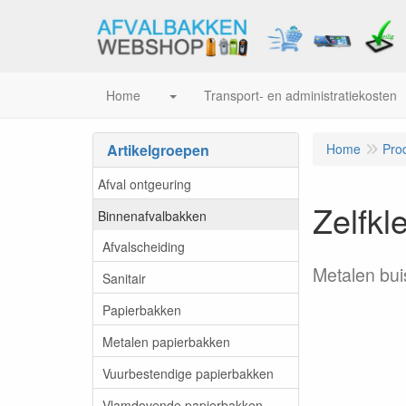
Home
Transport- en administratiekosten
Artikelgroepen
Home
Pro
Afval ontgeuring
Zelfkl
Binnenafvalbakken
Afvalscheiding
Metalen bui
Sanitair
Papierbakken
Metalen papierbakken
Vuurbestendige papierbakken
Vlamdovende papierbakken