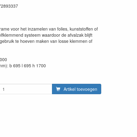
72893337
rame voor het inzamelen van folies, kunststoffen of
lfklemmend systeem waardoor de afvalzak blijft
 gebruik te hoeven maken van losse klemmen of
1000
mm): b 695 l 695 h 1700
Artikel toevoegen