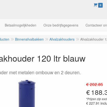
0
Betaalmogelijkheden
Onze bedrijfsgegevens
Contacteer o
ducten
Binnenafvalbakken
Afvalzakhouders
Afvalzakhouder 12
akhouder 120 ltr blauw
uder met metalen ombouw en 2 deuren.
€ 202.85
€
188.
*Prijzen zijn exc
€ 227.91
incl