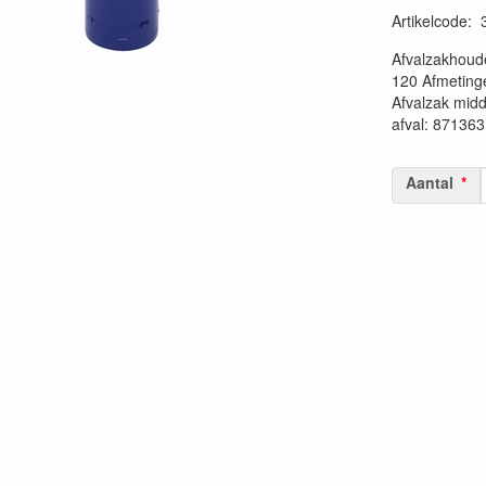
Artikelcode
:
20230515
Afvalzakhoude
120 Afmeting
Afvalzak mid
afval: 87136
Aantal