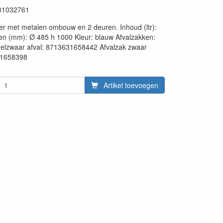
31032761
r met metalen ombouw en 2 deuren. Inhoud (ltr):
en (mm): Ø 485 h 1000 Kleur: blauw Afvalzakken:
delzwaar afval: 8713631658442 Afvalzak zwaar
31658398
Artikel toevoegen