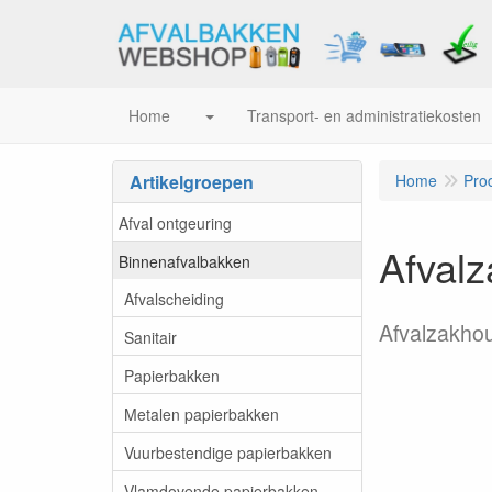
Home
Transport- en administratiekosten
Artikelgroepen
Home
Pro
Afval ontgeuring
Afvalz
Binnenafvalbakken
Afvalscheiding
Afvalzakho
Sanitair
Papierbakken
Metalen papierbakken
Vuurbestendige papierbakken
Vlamdovende papierbakken