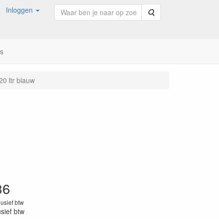
Inloggen
Zoeken
ns
0 ltr blauw
36
lusief btw
usief btw