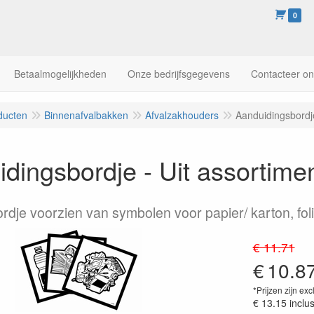
0
Betaalmogelijkheden
Onze bedrijfsgegevens
Contacteer o
ducten
Binnenafvalbakken
Afvalzakhouders
Aanduidingsbordje
dingsbordje - Uit assortimen
rdje voorzien van symbolen voor papier/ karton, foli
€ 11.71
€
10.8
*Prijzen zijn exc
€ 13.15
inclu