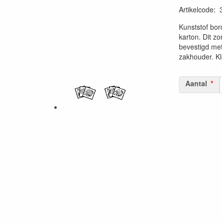
Artikelcode
:
20230515
Kunststof bor
karton. Dit z
bevestigd me
zakhouder. Kl
Aantal