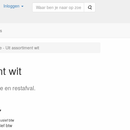
Inloggen
Zoeken
ns
 - Uit assortiment wit
t wit
e en restafval.
7
lusief btw
sief btw