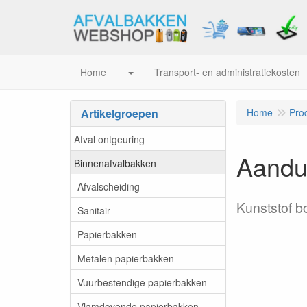
Home
Transport- en administratiekosten
Artikelgroepen
Home
Pro
Afval ontgeuring
Aandui
Binnenafvalbakken
Afvalscheiding
Kunststof bo
Sanitair
Papierbakken
Metalen papierbakken
Vuurbestendige papierbakken
Vlamdovende papierbakken