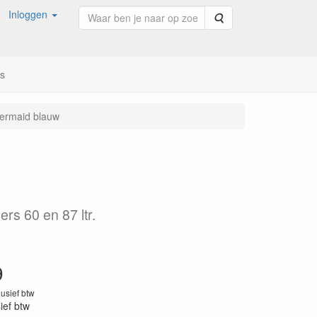
Inloggen
Zoeken
ns
ermaid blauw
rs 60 en 87 ltr.
9
lusief btw
sief btw