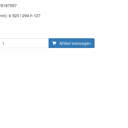
76187557
mm): b 523 l 294 h 127
Artikel toevoegen