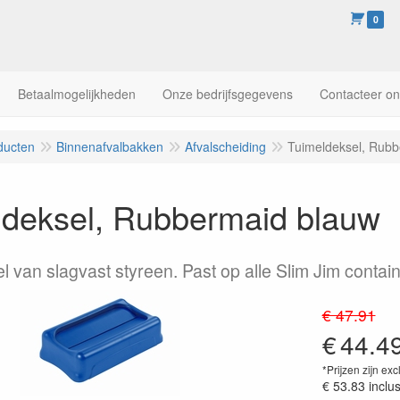
0
Betaalmogelijkheden
Onze bedrijfsgegevens
Contacteer o
ducten
Binnenafvalbakken
Afvalscheiding
Tuimeldeksel, Rubb
ldeksel, Rubbermaid blauw
 van slagvast styreen. Past op alle Slim Jim containe
€ 47.91
€
44.4
*Prijzen zijn exc
€ 53.83
inclu