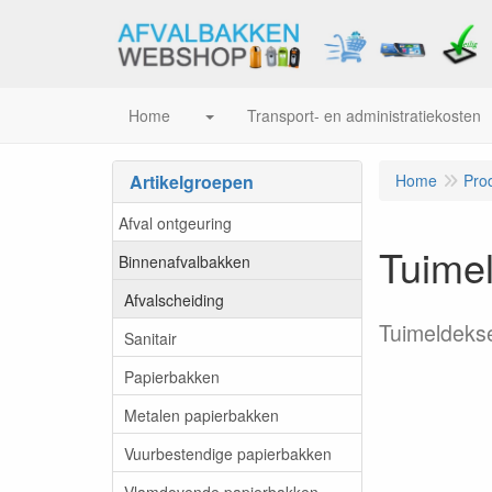
Home
Transport- en administratiekosten
Artikelgroepen
Home
Pro
Afval ontgeuring
Tuime
Binnenafvalbakken
Afvalscheiding
Tuimeldeksel
Sanitair
Papierbakken
Metalen papierbakken
Vuurbestendige papierbakken
Vlamdovende papierbakken