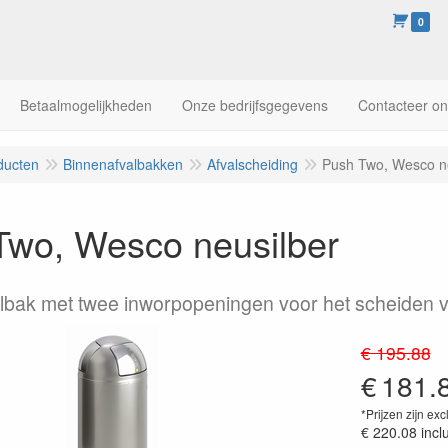
0
Betaalmogelijkheden
Onze bedrijfsgegevens
Contacteer o
ducten
Binnenafvalbakken
Afvalscheiding
Push Two, Wesco ne
Two, Wesco neusilber
lbak met twee inworpopeningen voor het scheiden v
€ 195.88
€
181.
*Prijzen zijn exc
€ 220.08
incl