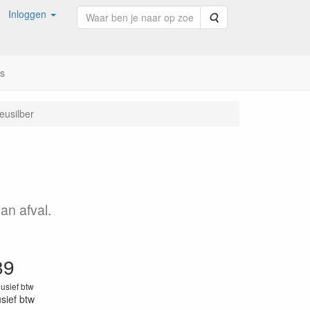
Inloggen
Zoeken
ns
usilber
an afval.
89
lusief btw
usief btw