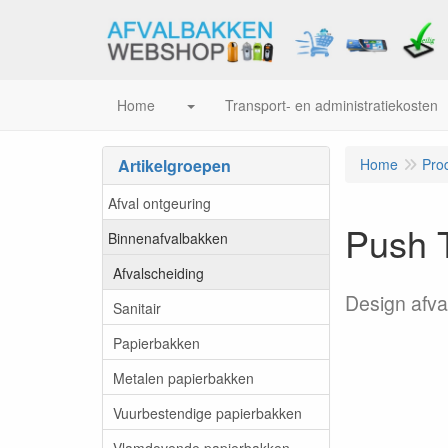
Home
Transport- en administratiekosten
Artikelgroepen
Home
Pro
Afval ontgeuring
Push 
Binnenafvalbakken
Afvalscheiding
Design afva
Sanitair
Papierbakken
Metalen papierbakken
Vuurbestendige papierbakken
Vlamdovende papierbakken