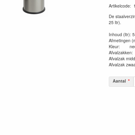
Artikelcode
:
20230515
De staalverzi
25 ltr).
Inhoud (ltr): 
Afmetingen (
Kleur: neus
Afvalzakk
Afvalzak mid
Afvalzak zwa
Aantal