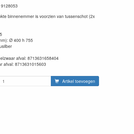
19128053
nkte binnenemmer is voorzien van tussenschot (2x
55
mm): Ø 400 h 755
ilber
en:
delzwaar afval: 8713631658404
ar afval: 8713631015603
Artikel toevoegen