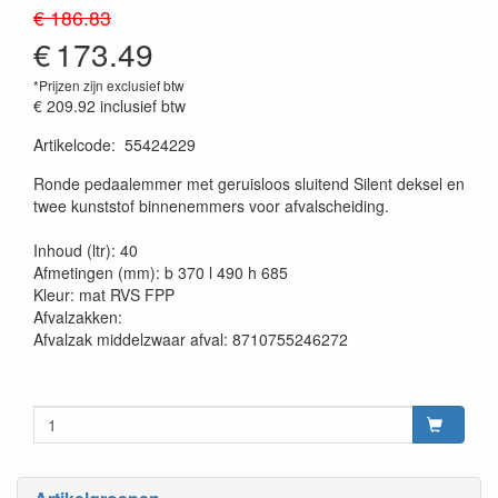
€ 186.83
€
173.49
*Prijzen zijn exclusief btw
€ 209.92
inclusief btw
Artikelcode
:
55424229
20230515
Ronde pedaalemmer met geruisloos sluitend Silent deksel en
twee kunststof binnenemmers voor afvalscheiding.
Inhoud (ltr): 40
Afmetingen (mm): b 370 l 490 h 685
Kleur: mat RVS FPP
Afvalzakken:
Afvalzak middelzwaar afval: 8710755246272