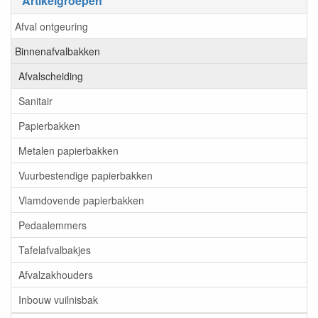
Artikelgroepen
Afval ontgeuring
Binnenafvalbakken
Afvalscheiding
Sanitair
Papierbakken
Metalen papierbakken
Vuurbestendige papierbakken
Vlamdovende papierbakken
Pedaalemmers
Tafelafvalbakjes
Afvalzakhouders
Inbouw vuilnisbak