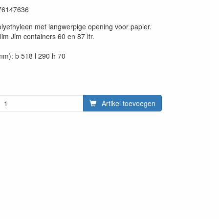
76147636
lyethyleen met langwerpige opening voor papier.
lim Jim containers 60 en 87 ltr.
m): b 518 l 290 h 70
Artikel toevoegen