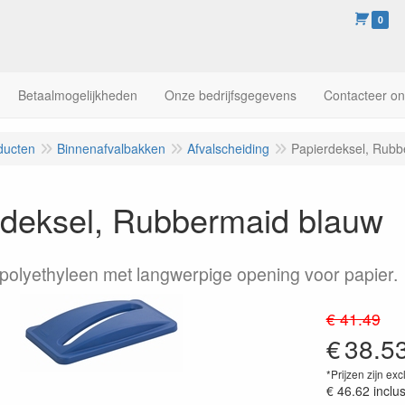
0
Betaalmogelijkheden
Onze bedrijfsgegevens
Contacteer o
ducten
Binnenafvalbakken
Afvalscheiding
Papierdeksel, Rubb
rdeksel, Rubbermaid blauw
polyethyleen met langwerpige opening voor papier.
€ 41.49
€
38.5
*Prijzen zijn exc
€ 46.62
inclu