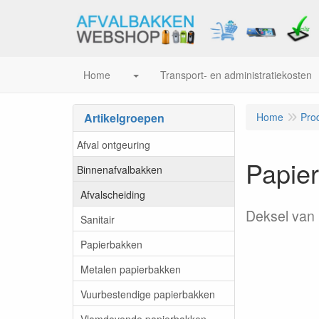
Home
Transport- en administratiekosten
Artikelgroepen
Home
Pro
Afval ontgeuring
Papie
Binnenafvalbakken
Afvalscheiding
Deksel van 
Sanitair
Papierbakken
Metalen papierbakken
Vuurbestendige papierbakken
Vlamdovende papierbakken