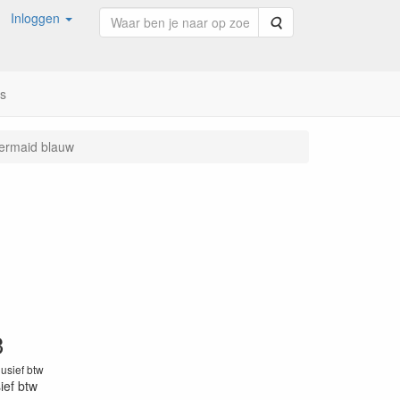
Inloggen
Zoeken
ns
ermaid blauw
3
lusief btw
sief btw