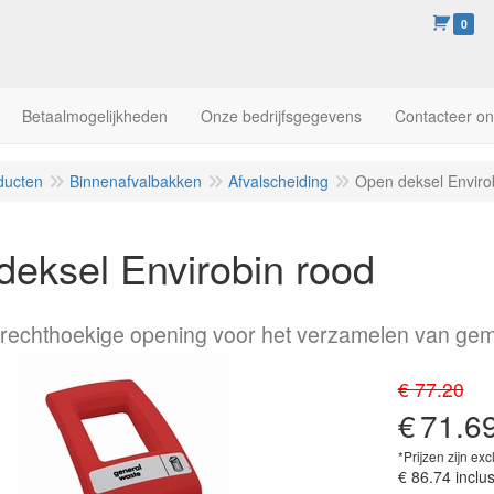
0
Betaalmogelijkheden
Onze bedrijfsgegevens
Contacteer o
ducten
Binnenafvalbakken
Afvalscheiding
Open deksel Enviro
eksel Envirobin rood
rechthoekige opening voor het verzamelen van gem
€ 77.20
€
71.6
*Prijzen zijn exc
€ 86.74
inclu