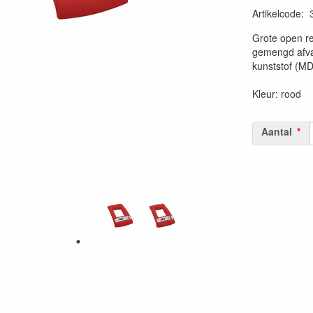
Artikelcode
:
20230515
Grote open r
gemengd afva
kunststof (MD
Kleur: rood
Aantal