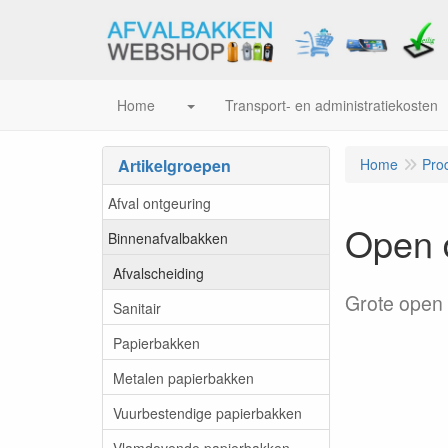
Home
Transport- en administratiekosten
Artikelgroepen
Home
Pro
Afval ontgeuring
Open d
Binnenafvalbakken
Afvalscheiding
Grote open 
Sanitair
Papierbakken
Metalen papierbakken
Vuurbestendige papierbakken
Vlamdovende papierbakken