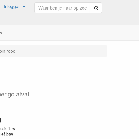
Inloggen
Zoeken
ns
bin rood
engd afval.
9
lusief btw
sief btw