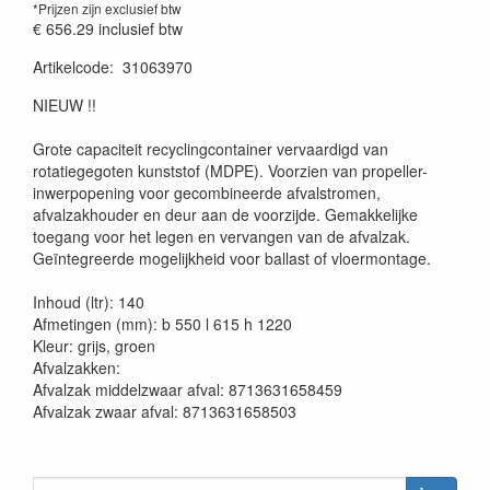
*Prijzen zijn exclusief btw
€ 656.29
inclusief btw
Artikelcode
:
31063970
20230515
NIEUW !!
Grote capaciteit recyclingcontainer vervaardigd van
rotatiegegoten kunststof (MDPE). Voorzien van propeller-
inwerpopening voor gecombineerde afvalstromen,
afvalzakhouder en deur aan de voorzijde. Gemakkelijke
toegang voor het legen en vervangen van de afvalzak.
Geïntegreerde mogelijkheid voor ballast of vloermontage.
Inhoud (ltr): 140
Afmetingen (mm): b 550 l 615 h 1220
Kleur: grijs, groen
Afvalzakken:
Afvalzak middelzwaar afval: 8713631658459
Afvalzak zwaar afval: 8713631658503