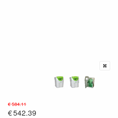
€ 584.11
€
542.39