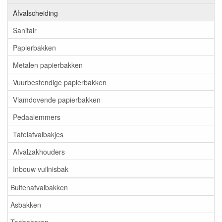
Afvalscheiding
Sanitair
Papierbakken
Metalen papierbakken
Vuurbestendige papierbakken
Vlamdovende papierbakken
Pedaalemmers
Tafelafvalbakjes
Afvalzakhouders
Inbouw vuilnisbak
Buitenafvalbakken
Asbakken
Toebehoren