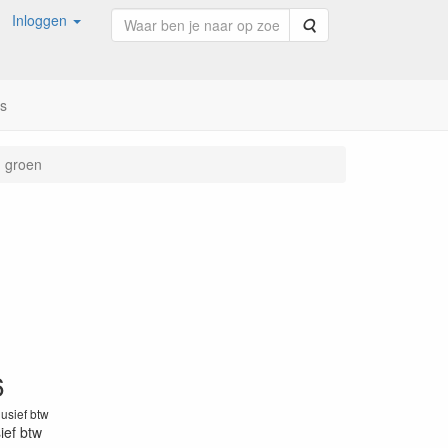
Inloggen
Zoeken
ns
n groen
6
lusief btw
sief btw