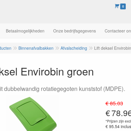
0
Betaalmogelijkheden
Onze bedrijfsgegevens
Contacteer o
ducten
Binnenafvalbakken
Afvalscheiding
Lift deksel Envirobi
eksel Envirobin groen
 uit dubbelwandig rotatiegegoten kunststof (MDPE).
€ 85.03
€
78.9
*Prijzen zijn exc
€ 95.54
inclu