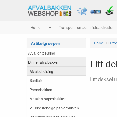
Home
Transport- en administratiekosten
Artikelgroepen
Home
Pro
Afval ontgeuring
Lift d
Binnenafvalbakken
Afvalscheiding
Lift deksel
Sanitair
Papierbakken
Metalen papierbakken
Vuurbestendige papierbakken
Vlamdovende papierbakken