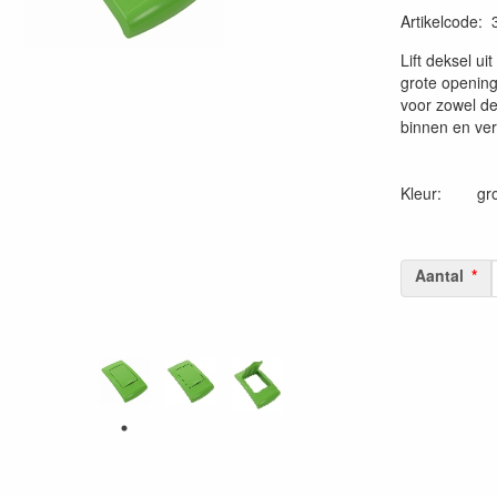
Artikelcode
:
20230515
Lift deksel u
grote opening
voor zowel de
binnen en verb
Kleur: gr
Aantal