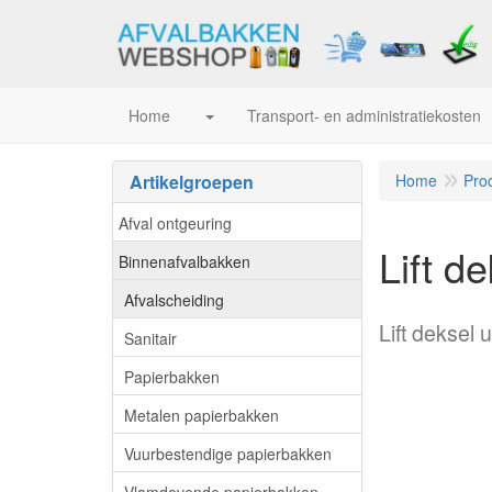
Home
Transport- en administratiekosten
Artikelgroepen
Home
Pro
Afval ontgeuring
Lift d
Binnenafvalbakken
Afvalscheiding
Lift deksel
Sanitair
Papierbakken
Metalen papierbakken
Vuurbestendige papierbakken
Vlamdovende papierbakken