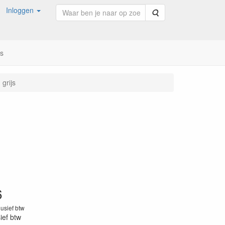
Inloggen
Zoeken
ns
 grijs
6
lusief btw
sief btw