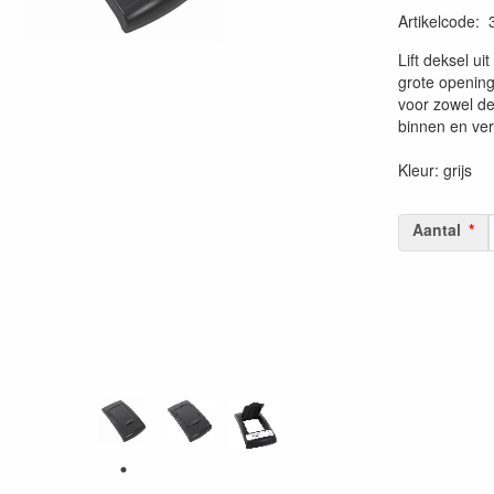
Artikelcode
:
20230515
Lift deksel u
grote opening
voor zowel de
binnen en verb
Kleur: grijs
Aantal