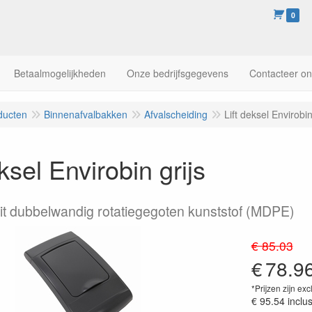
0
Betaalmogelijkheden
Onze bedrijfsgegevens
Contacteer o
ducten
Binnenafvalbakken
Afvalscheiding
Lift deksel Envirobin
eksel Envirobin grijs
 uit dubbelwandig rotatiegegoten kunststof (MDPE)
€ 85.03
€
78.9
*Prijzen zijn exc
€ 95.54
inclu