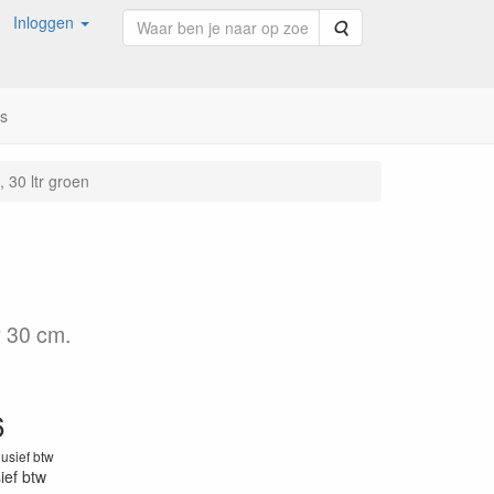
Inloggen
Zoeken
ns
 30 ltr groen
 30 cm.
6
lusief btw
sief btw