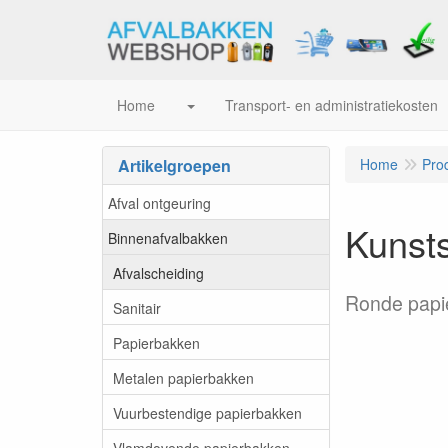
Home
Transport- en administratiekosten
Artikelgroepen
Home
Pro
Afval ontgeuring
Kunsts
Binnenafvalbakken
Afvalscheiding
Ronde papie
Sanitair
Papierbakken
Metalen papierbakken
Vuurbestendige papierbakken
Vlamdovende papierbakken