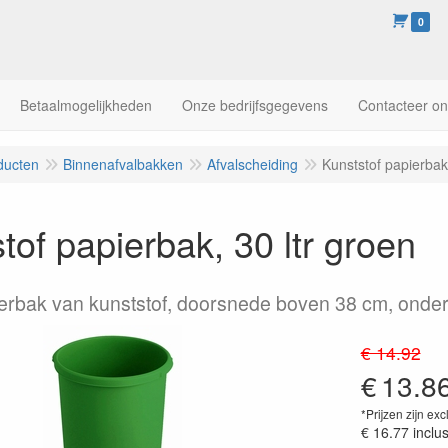
0
Betaalmogelijkheden
Onze bedrijfsgegevens
Contacteer o
ducten
Binnenafvalbakken
Afvalscheiding
Kunststof papierbak,
tof papierbak, 30 ltr groen
rbak van kunststof, doorsnede boven 38 cm, onder
€ 14.92
€
13.8
*Prijzen zijn exc
€ 16.77
inclu