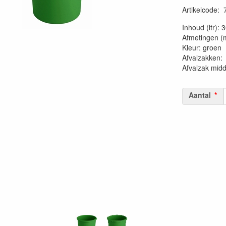
Artikelcode
:
20230515
Inhoud (ltr): 
Afmetingen (
Kleur: groen
Afvalzakk
Afvalzak mid
Aantal