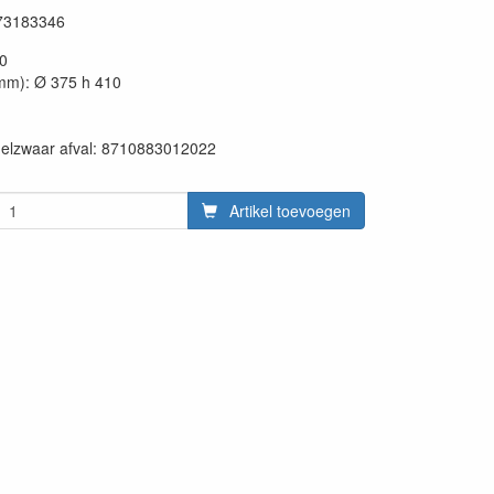
73183346
30
mm): Ø 375 h 410
en:
delzwaar afval: 8710883012022
Artikel toevoegen