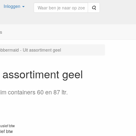
Inloggen
Zoeken
ns
bbermaid - Uit assortiment geel
 assortiment geel
m containers 60 en 87 ltr.
1
lusief btw
sief btw