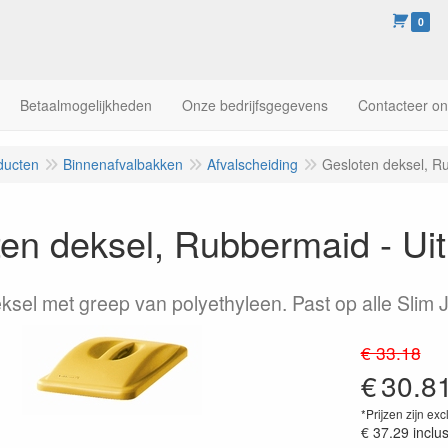
0
Betaalmogelijkheden
Onze bedrijfsgegevens
Contacteer o
ducten
Binnenafvalbakken
Afvalscheiding
Gesloten deksel, Ru
en deksel, Rubbermaid - Uit
ksel met greep van polyethyleen. Past op alle Slim Ji
€ 33.18
€
30.8
*Prijzen zijn exc
€ 37.29
inclu