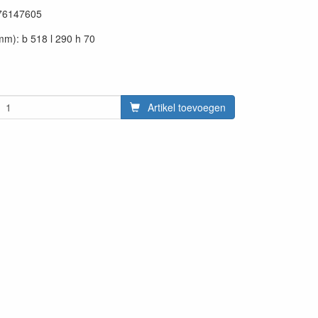
76147605
m): b 518 l 290 h 70
Artikel toevoegen