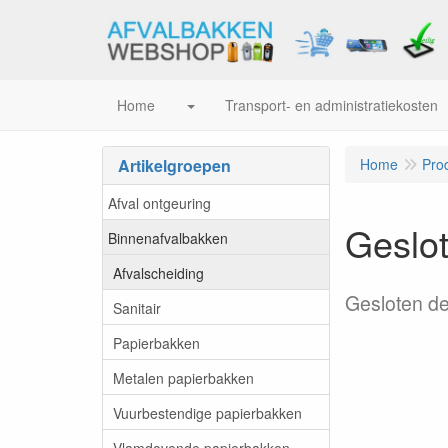
Home
Transport- en administratiekosten
Artikelgroepen
Home
Pro
Afval ontgeuring
Geslot
Binnenafvalbakken
Afvalscheiding
Gesloten de
Sanitair
Papierbakken
Metalen papierbakken
Vuurbestendige papierbakken
Vlamdovende papierbakken