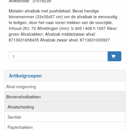
Artikelcode
:
31018239
20230515
Metalen afvalbak met pushdeksel. Bevat handige
binnenemmer (33x35x57 cm) om de afvalbak te eenvoudig
te ledigen, door het naar voren trekken van de voorzijde.
Inhoud (ltr): 70 Afmetingen (mm): b 405 l 408 h 1007 Kleur:
groen Afvalzakken: Afvalzak middelzwaar afval:
8713631658435 Afvalzak zwaar afval: 8713631030927
Artikelgroepen
Afval ontgeuring
Binnenafvalbakken
Afvalscheiding
Sanitair
Papierbakken