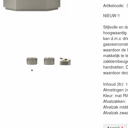
Artikelcode
:
87136316667
NIEUW !!
Stijlvolle en
hoogwaardig 
kan d.m.v. dr
gasveerconstr
waardoor de l
makkelijk te 
zakklembeugel
handvatten. D
waardoor deze
Inhoud (ltr): 
Afmetingen (
Kleur: mat R
Afvalzakk
Afvalzak mid
Afvalzak zwa