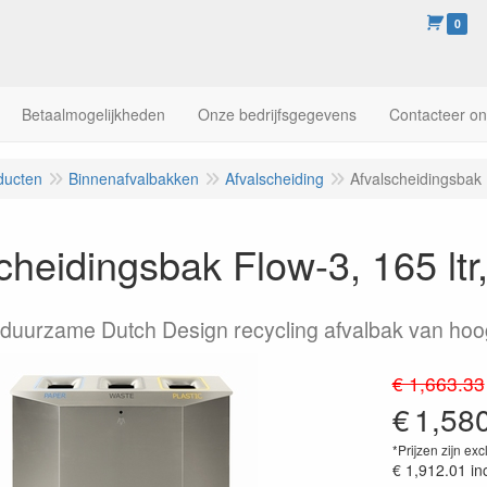
0
Betaalmogelijkheden
Onze bedrijfsgegevens
Contacteer o
ducten
Binnenafvalbakken
Afvalscheiding
Afvalscheidingsbak 
cheidingsbak Flow-3, 165 lt
en duurzame Dutch Design recycling afvalbak van ho
€ 1,663.33
€
1,58
*Prijzen zijn exc
€ 1,912.01
in