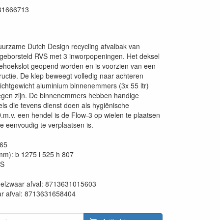
31666713
13
 duurzame Dutch Design recycling afvalbak van
geborsteld RVS met 3 inworpopeningen. Het deksel
iehoekslot geopend worden en is voorzien van een
uctie. De klep beweegt volledig naar achteren
ichtgewicht aluminium binnenemmers (3x 55 ltr)
legen zijn. De binnenemmers hebben handige
s die tevens dienst doen als hygiënische
.m.v. een hendel is de Flow-3 op wielen te plaatsen
 eenvoudig te verplaatsen is.
165
mm): b 1275 l 525 h 807
VS
en:
delzwaar afval: 8713631015603
ar afval: 8713631658404