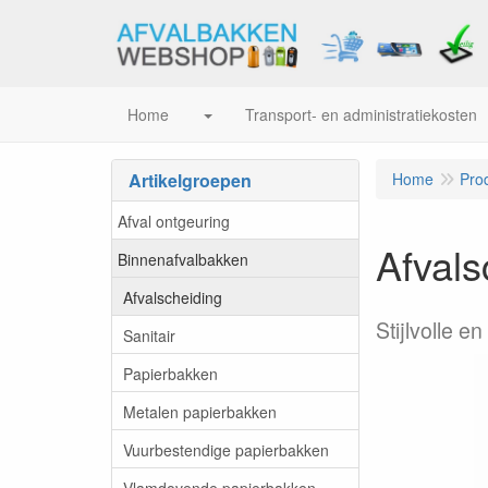
Home
Transport- en administratiekosten
Artikelgroepen
Home
Pro
Afval ontgeuring
Afvals
Binnenafvalbakken
Afvalscheiding
Stijlvolle 
Sanitair
Papierbakken
Metalen papierbakken
Vuurbestendige papierbakken
Vlamdovende papierbakken