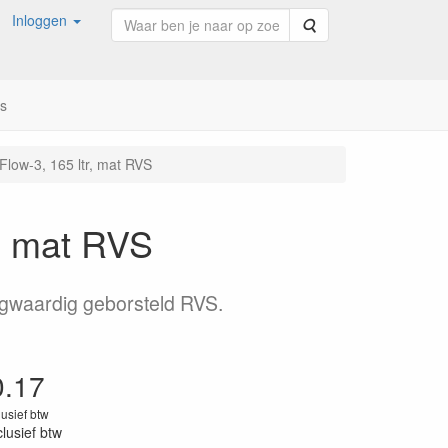
Inloggen
Zoeken
ns
Flow-3, 165 ltr, mat RVS
r, mat RVS
ogwaardig geborsteld RVS.
0.17
lusief btw
clusief btw